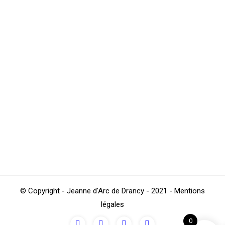
1/16ème de Finale de Coupe de France
Rink Hockey
,
Sections
Par
4Beez
novembre 3, 2016
Le match n’est pas anodin, l’adversaire non plus !! Ce
samedi 05 Novembre, vous aurez le droit en quelque
sorte à “la revanche” du 1/16ème de la saison passée
qui s’était joué contre l’US Villejuif. En effet notre
National 2 reçoit une nouvelle fois les Val-de-Marnais
dans le cadre de cette compétition nationale. Match
à…
© Copyright - Jeanne d'Arc de Drancy - 2021 - Mentions
légales
0