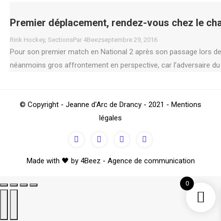
Premier déplacement, rendez-vous chez le cha
Rink Hockey
,
Sections
Par
4Beez
septembre 29, 2016
Pour son premier match en National 2 après son passage lors de
néanmoins gros affrontement en perspective, car l’adversaire du 
Go
© Copyright - Jeanne d'Arc de Drancy - 2021 - Mentions
to
légales
Top
Made with 🖤 by 4Beez - Agence de communication
0