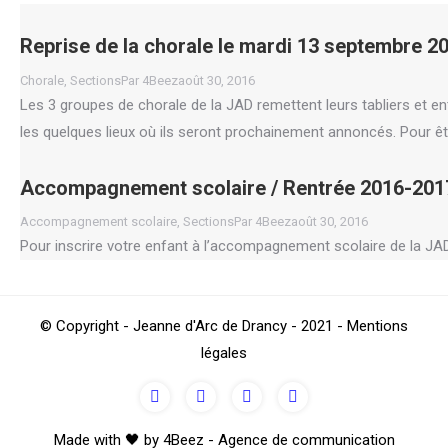
Reprise de la chorale le mardi 13 septembre 2
Chorale
,
Sections
Par
4Beez
août 30, 2016
Les 3 groupes de chorale de la JAD remettent leurs tabliers et 
les quelques lieux où ils seront prochainement annoncés. Pour êt
Accompagnement scolaire / Rentrée 2016-201
Accompagnement scolaire
,
Sections
Par
4Beez
août 30, 2016
Pour inscrire votre enfant à l’accompagnement scolaire de la JAD, 
Go
© Copyright - Jeanne d'Arc de Drancy - 2021 - Mentions
to
légales
Top
Made with 🖤 by 4Beez - Agence de communication