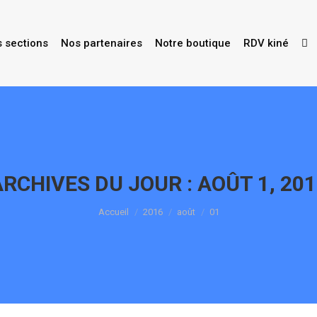
s sections
Nos partenaires
Notre boutique
RDV kiné
ARCHIVES DU JOUR :
AOÛT 1, 20
Vous êtes ici :
Accueil
2016
août
01