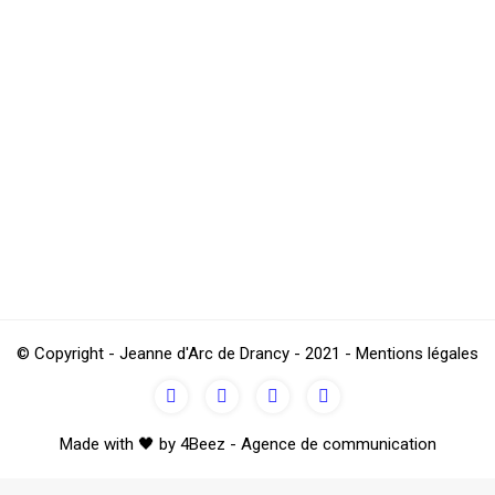
 européen des centres U21 avec le STADE RENNAI
 la JA DRANCY lors de la saison 2015-2016 vient de remporter le pr
’un but à zéro face à LEICESTER. Nous adressons nos félicitations 
© Copyright - Jeanne d'Arc de Drancy - 2021 - Mentions légales
Made with 🖤 by 4Beez - Agence de communication