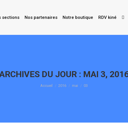
s sections
Nos partenaires
Notre boutique
RDV kiné
ARCHIVES DU JOUR :
MAI 3, 201
Vous êtes ici :
Accueil
2016
mai
03