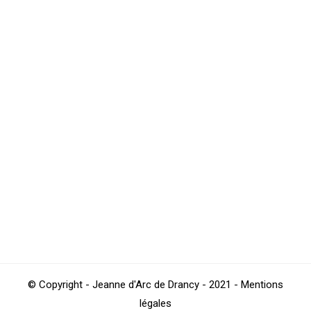
La JAD en compétition les 20, 21 et 22
mars
Natation
,
Sections
Par
4Beez
mars 20, 2015
bonjour, vous trouverez ci-dessous le planning du
week end pour la section natation Natation Sportive -
du Vendredi 20 au Dimanche 22 mars : Championnats
de Nationale 2 d’hiver en bassin de 50 m à Sarcelles et
Massy. Compétition de référence nationale et
qualificative. La JAD est à Sarcelles. 296 nageurs sont
prévus sur 55 clubs…
© Copyright - Jeanne d'Arc de Drancy - 2021 - Mentions
légales