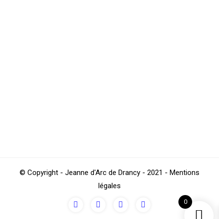
Play-Off N3 : JA Drancy – CP Roubaix
Rink Hockey
,
Sections
Par
4Beez
mars 19, 2015
Événement sportif à ne louper sous
aucun prétexte !!! Gros match en perspective pour la
N3 puisqu’elle reçoit l’autre équipe encore invaincue
des Play-Off, le CP Roubaix. Fort de sa victoire samedi
dernier à Brie nos joueurs auront besoin d’un public
nombreux pour les encourager et…
© Copyright - Jeanne d'Arc de Drancy - 2021 - Mentions
légales
0