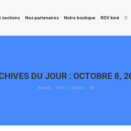
s sections
Nos partenaires
Notre boutique
RDV kiné
CHIVES DU JOUR :
OCTOBRE 8, 2
Vous êtes ici :
Accueil
2014
octobre
08