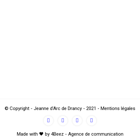
aint pour la section JAD TENNIS
ges de perfectionnement pendant les vacances scolaires.Au progra
et tous, que vous soyez débutants ou non, venez vous perfectionne
© Copyright - Jeanne d'Arc de Drancy - 2021 - Mentions légales
Made with 🖤 by 4Beez - Agence de communication