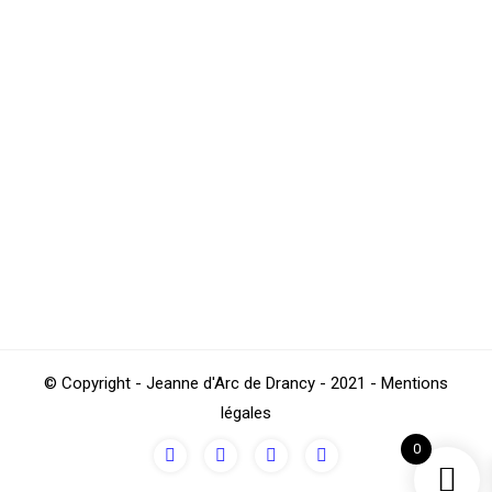
Laurent Pinon nouveau champion de
France Corpo de Tennis de Table
Sections
,
Tennis de table
Par
4Beez
mai 12, 2014
Toute la section de Tennis de Table est fière de vous
annoncer que Laurent PINON, l’un des deux
entraîneurs de la section de Tennis de Table est
devenu champion de France Corpo de Tennis de Table
2014 à Rennes. Toutes nos félicitations à Laurent
pour cette superbe performance.
© Copyright - Jeanne d'Arc de Drancy - 2021 - Mentions
légales
0