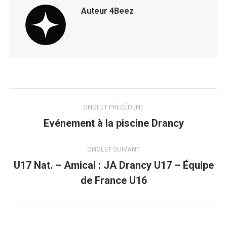
Auteur
4Beez
Navigation
ONGLET PRÉCÉDENT
de
Evénement à la piscine Drancy
Onglet
précédent
commentaire
ONGLET SUIVANT
U17 Nat. – Amical : JA Drancy U17 – Équipe
Onglet
de France U16
suivant