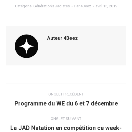
Catégorie
Génération's Jadistes
Par
4Beez
avril 15, 2019
Auteur
4Beez
Navigation
ONGLET PRÉCÉDENT
de
Programme du WE du 6 et 7 décembre
Onglet
précédent
commentaire
ONGLET SUIVANT
La JAD Natation en compétition ce week-
Onglet