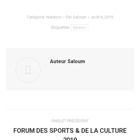
Catégorie
Natation
Par
Saloum
août 6, 2019
Étiquettes
Natation
Auteur
Saloum
Navigation
ONGLET PRÉCÉDENT
de
FORUM DES SPORTS & DE LA CULTURE
Onglet