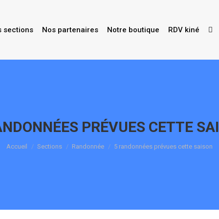
s sections
Nos partenaires
Notre boutique
RDV kiné
ANDONNÉES PRÉVUES CETTE SA
Vous êtes ici :
Accueil
Sections
Randonnée
5 randonnées prévues cette saison