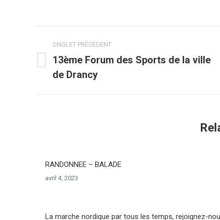
Navigation
ONGLET PRÉCÉDENT
de
13ème Forum des Sports de la ville
Onglet
de Drancy
commentaire
précédent
Rel
RANDONNEE – BALADE
avril 4, 2023
La marche nordique par tous les temps, rejoignez-no