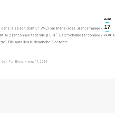
Août
17
 dans la saison dont un W-E) par Marie-José Grandemange et par
 sont AF2 randonnée fédérale (FSCF). La prochaine randonnée aura lie
2014
te”. Elle aura lieu le dimanche 5 octobre.
née
Par
4Beez
août 17, 2014