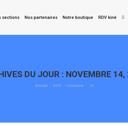
s sections
Nos partenaires
Notre boutique
RDV kiné
HIVES DU JOUR :
NOVEMBRE 14, 
Vous êtes ici :
Accueil
2019
novembre
14