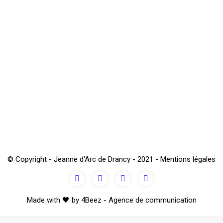
 2014
nner les dernières nouvelles de l’association. Ces prochains jours, ce
ont vous trouverez le sommaire en pièces jointes. Pour les retardatair
© Copyright - Jeanne d'Arc de Drancy - 2021 - Mentions légales
Made with 🖤 by 4Beez - Agence de communication