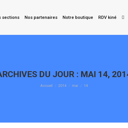
s sections
Nos partenaires
Notre boutique
RDV kiné
ARCHIVES DU JOUR :
MAI 14, 201
Vous êtes ici :
Accueil
2014
mai
14