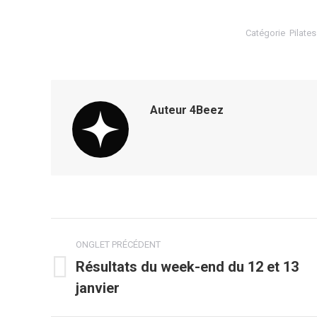
Catégorie
Pilates
Auteur
4Beez
Navigation
ONGLET PRÉCÉDENT
de
Résultats du week-end du 12 et 13
Onglet
janvier
commentaire
précédent