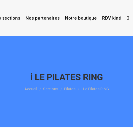
s sections
Nos partenaires
Notre boutique
RDV kiné
ℹ️ LE PILATES RING
Vous êtes ici :
Accueil
Sections
Pilates
ℹ️ Le Pilates RING