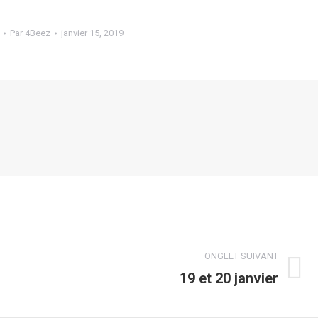
Par
4Beez
janvier 15, 2019
ONGLET SUIVANT
19 et 20 janvier
Onglet
suivant