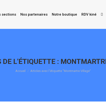
s sections
Nos partenaires
Notre boutique
RDV kiné
 DE L’ÉTIQUETTE :
MONTMARTRE
Vous êtes ici :
Accueil
Articles avec l’étiquette "Montmartre Village"