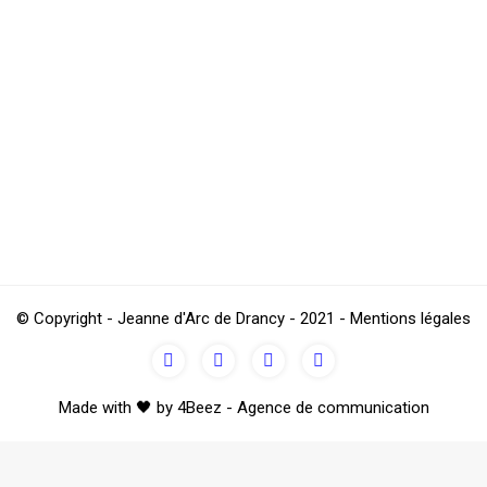
lade
age de Montmartre vous est proposé le DIMANCH
© Copyright - Jeanne d'Arc de Drancy - 2021 - Mentions légales
Made with 🖤 by 4Beez - Agence de communication