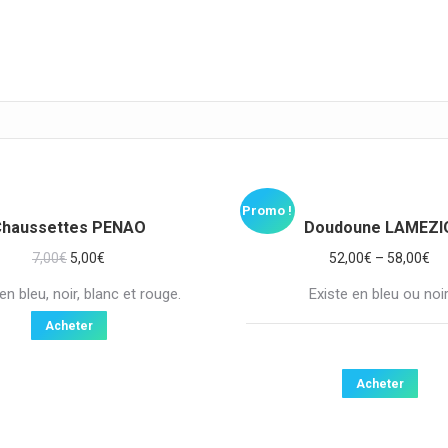
Promo !
Chaussettes PENAO
Doudoune LAMEZI
7,00
€
5,00
€
52,00
€
–
58,00
€
en bleu, noir, blanc et rouge.
Existe en bleu ou noir
Acheter
Acheter